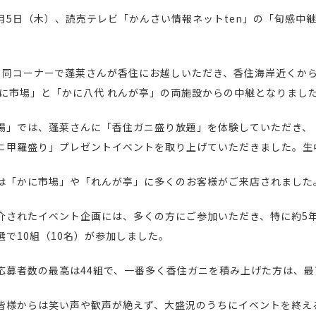
年9月5日（木）、読売テレビ「かんさい情報ネットten」の「旬感
も同コーナーで蓬莱さんが香住にお越しいただき、香住海岸近くか
かに市場」と「かに八代 れんが亭」の両施設からの中継となりまし
場」では、蓬莱さんに「香住ガニ盛り放題」を体験していただき、
ニ甲羅盛り」プレゼントイベントを取り上げていただきました。生
は「かに市場」や「れんが亭」に多くのお客様がご来店されました
介されたイベント企画には、多くの方にご参加いただき、特に約5年
選で10組（10名）が参加しました。
応募者数の最高は44組で、一番多く香住ガニを積み上げた方は、最
皆様からは笑い声や歓声が絶えず、大盛況のうちにイベントを終え