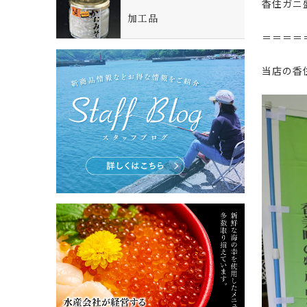
香住ガニ
加工品
＝＝＝＝
当店の香