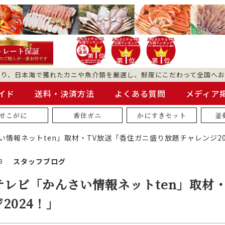
より、日本海で獲れたカニや魚介類を厳選し、鮮度にこだわって全国へお
イド
送料・決済方法
よくある質問
メディア
せこがに
香住ガニ
かにすきセット
釜
い情報ネットten」取材・TV放送「香住ガニ盛り放題チャレンジ20
3
スタッフブログ
テレビ「かんさい情報ネットten」取材
2024！」