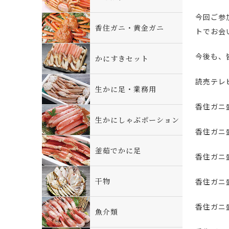
今回ご参
香住ガニ・黄金ガニ
トでお会
今後も、
かにすきセット
読売テレ
生かに足・業務用
香住ガニ
生かにしゃぶポーション
香住ガニ
釜茹でかに足
香住ガニ
干物
香住ガニ
香住ガニ
魚介類