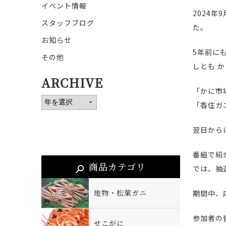
イベント情報
2024
スタッフブログ
た。
お知らせ
5年前に
その他
しとも 
ARCHIVE
「かに市
「香住ガ
翌日から
番組で紹
商品カテゴリ
では、抽
地物・松葉ガニ
期間中、
参加者の
せこがに