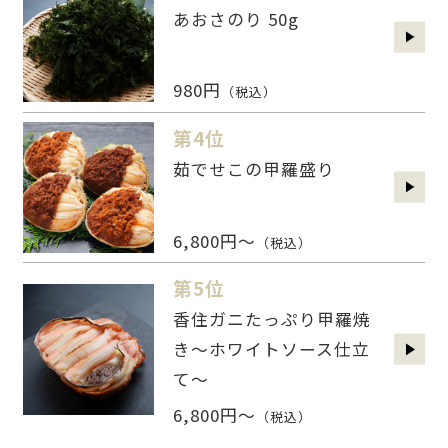
あおさのり 50g
980円
（税込）
第4位
茹でせこの甲羅盛り
6,800円～
（税込）
第5位
香住ガニたっぷり甲羅焼
き～ホワイトソース仕立
て～
6,800円～
（税込）