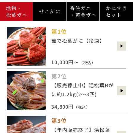
地物・
香住ガニ
かにすき
せこがに
松葉ガニ
・黄金ガニ
セット
第1位
茹で松葉がに【冷凍】
10,000円～
（税込）
第2位
【販売停止中】活松葉Bが
に約1.2kg(2〜3匹)
34,800円
（税込）
第3位
【年内販売終了】活松葉