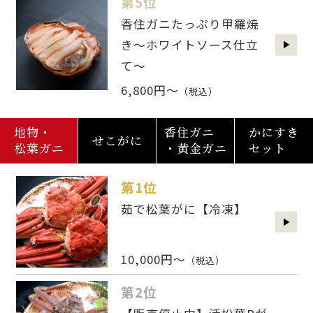
第5位
香住ガニたっぷり甲羅焼
き～ホワイトソース仕立
て～
6,800円～
（税込）
地物・
香住ガニ
かにすき
せこがに
松葉ガニ
・黄金ガニ
セット
第1位
茹で松葉がに【冷凍】
10,000円～
（税込）
第2位