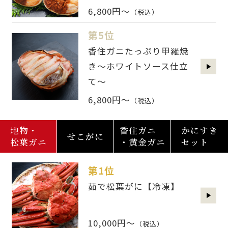
6,800円～
（税込）
第5位
香住ガニたっぷり甲羅焼
き～ホワイトソース仕立
て～
6,800円～
（税込）
地物・
香住ガニ
かにすき
せこがに
松葉ガニ
・黄金ガニ
セット
第1位
茹で松葉がに【冷凍】
10,000円～
（税込）