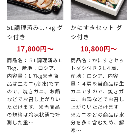
5L調理済み1.7kg ダ
かにすきセット ダ
シ付き
シ付き
17,800円～
10,800円～
商品名：５L調理済み1.
商品名：かにすきセッ
7kg、産地：ロシア、
トダシ付き２L４肩、
内容量：1.7kg※当商
産地：ロシア、内容
品は生カニ(冷凍)です
量：４肩※当商品は生
ので、焼きガニ、お鍋
カニですので、焼きガ
などでお召し上がりい
ニ、お鍋などでお召し
ただけます。※当商品
上がりいただけます。
の規格は冷凍状態で計
※カニなどの商品は水
測した重…
分を多く含むため、解
凍…