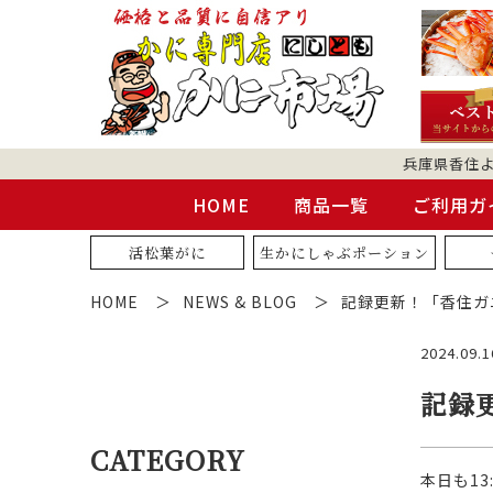
兵庫県香住
HOME
商品一覧
ご利用ガ
活松葉がに
生かにしゃぶポーション
HOME
NEWS & BLOG
記録更新！「香住ガ
2024.09.1
記録
CATEGORY
本日も1