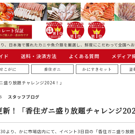
より、日本海で獲れたカニや魚介類を厳選し、鮮度にこだわって全国へお
イド
送料・決済方法
よくある質問
メディア
せこがに
香住ガニ
かにすきセット
釜
ニ盛り放題チャレンジ2024！」
6
スタッフブログ
更新！「香住ガニ盛り放題チャレンジ202
3:30より、かに市場店内にて、イベント3日目の「香住ガニ盛り放