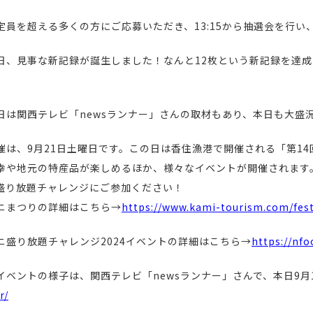
定員を超える多くの方にご応募いただき、13:15から抽選会を行い
日、見事な新記録が誕生しました！なんと12枚という新記録を達成
日は関西テレビ「newsランナー」さんの取材もあり、本日も大盛
催は、9月21日土曜日です。この日は香住漁港で開催される「第1
幸や地元の特産品が楽しめるほか、様々なイベントが開催されます
盛り放題チャレンジにご参加ください！
ニまつりの詳細はこちら→
https://www.kami-tourism.com/fest
ニ盛り放題チャレンジ2024イベントの詳細はこちら→
https://nfo
イベントの様子は、関西テレビ「newsランナー」さんで、本日9月
r/