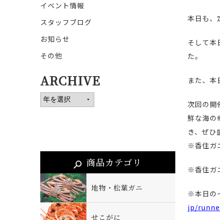
イベント情報
本日も、
スタッフブログ
お知らせ
そして本
その他
た。
ARCHIVE
また、本
次回の開
鮮な海の
き、ぜひ
※香住ガ
商品カテゴリ
※香住ガ
地物・松葉ガニ
※本日の
jp/runne
せこがに