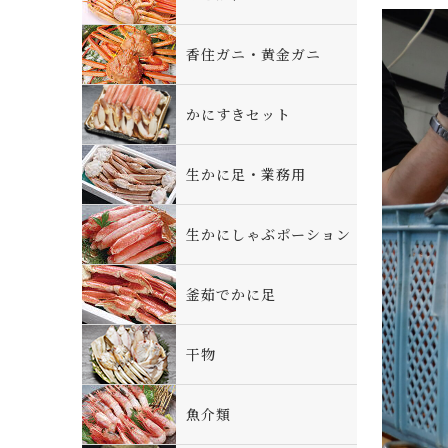
香住ガニ・黄金ガニ
かにすきセット
生かに足・業務用
生かにしゃぶポーション
釜茹でかに足
干物
魚介類