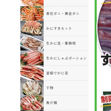
香住ガニ・黄金ガニ
かにすきセット
生かに足・業務用
生かにしゃぶポーション
釜茹でかに足
干物
魚介類