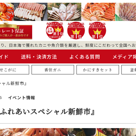
より、日本海で獲れたカニや魚介類を厳選し、鮮度にこだわって全国へお
イド
送料・決済方法
よくある質問
メディア
せこがに
香住ガニ
かにすきセット
釜
シャル新鮮市』
6
イベント情報
『ふれあいスペシャル新鮮市』