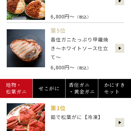
6,800円～
（税込）
第5位
香住ガニたっぷり甲羅焼
き～ホワイトソース仕立
て～
6,800円～
（税込）
地物・
香住ガニ
かにすき
せこがに
松葉ガニ
・黄金ガニ
セット
第1位
茹で松葉がに【冷凍】