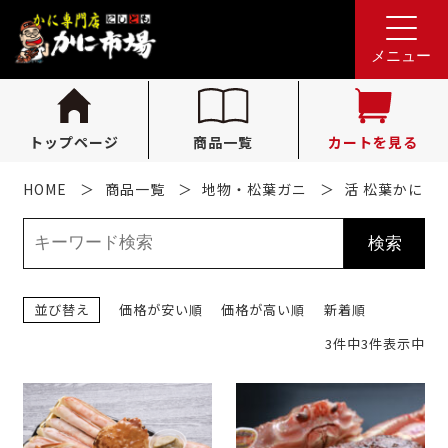
れんが亭へのお問い合わせ
0796-36-1341
tel.
メニュー
（受付時間 10:00〜16:00）
トップページ
商品一覧
カートを見る
HOME
商品一覧
地物・松葉ガニ
活 松葉かに
並び替え
価格が安い順
価格が高い順
新着順
3件中3件表示中