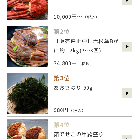
10,000円～
（税込）
第2位
【販売停止中】活松葉Bが
に約1.2kg(2〜3匹)
34,800円
（税込）
第3位
あおさのり 50g
980円
（税込）
第4位
茹でせこの甲羅盛り