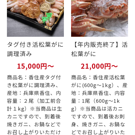
タグ付き活松葉がに
【年内販売終了】活
調理済み
松葉がに
15,000円～
21,000円～
商品名：香住産タグ付
商品名：香住産活松葉
き松葉がに調理済み、
がに(600g～1kg）、産
産地：兵庫県香住、内
地：兵庫県香住、内容
容量：２尾（加工前合
量：1尾（600g～1k
計１kg）※当商品は生
g）※当商品は活カニ
カニですので、到着後
ですので、到着後お刺
焼きガニ、お鍋などで
身、焼きガニ、お鍋な
お召し上がりいただけ
どでお召し上がりいた