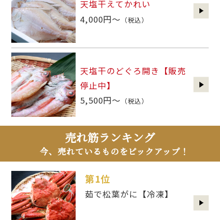
天塩干えてかれい
4,000円～
（税込）
天塩干のどぐろ開き【販売
停止中】
5,500円～
（税込）
売れ筋ランキング
今、売れているものをピックアップ！
第1位
茹で松葉がに【冷凍】