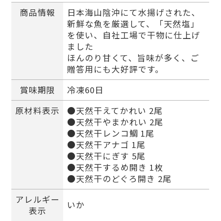
商品情報
日本海山陰沖にて水揚げされた、
新鮮な魚を厳選して、「天然塩」
を使い、自社工場で干物に仕上げ
ました
ほんのり甘くて、旨味が多く、ご
贈答用にも大好評です。
賞味期限
冷凍60日
原材料表示
●天然干えてかれい 2尾
●天然干やまかれい 2尾
●天然干レンコ鯛 1尾
●天然干アナゴ 1尾
●天然干にぎす 5尾
●天然干するめ開き 1枚
●天然干のどぐろ開き 2尾
アレルギー
いか
表示