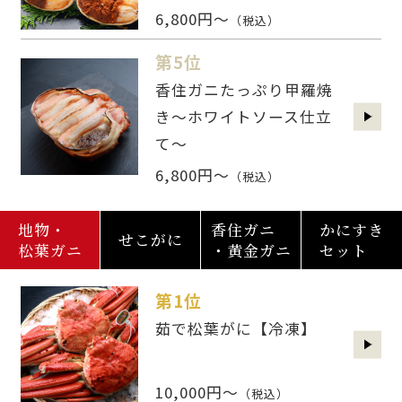
6,800円～
（税込）
第5位
香住ガニたっぷり甲羅焼
き～ホワイトソース仕立
て～
6,800円～
（税込）
地物・
香住ガニ
かにすき
せこがに
松葉ガニ
・黄金ガニ
セット
第1位
茹で松葉がに【冷凍】
10,000円～
（税込）