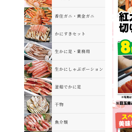
香住ガニ・黄金ガニ
かにすきセット
生かに足・業務用
生かにしゃぶポーション
釜茹でかに足
干物
魚介類