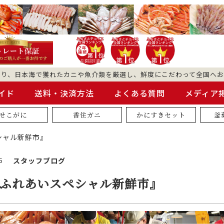
より、日本海で獲れたカニや魚介類を厳選し、鮮度にこだわって全国へお
イド
送料・決済方法
よくある質問
メディア
せこがに
香住ガニ
かにすきセット
釜
シャル新鮮市』
5
スタッフブログ
『ふれあいスペシャル新鮮市』