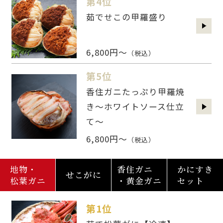
第4位
茹でせこの甲羅盛り
6,800円～
（税込）
第5位
香住ガニたっぷり甲羅焼
き～ホワイトソース仕立
て～
6,800円～
（税込）
地物・
香住ガニ
かにすき
せこがに
松葉ガニ
・黄金ガニ
セット
第1位