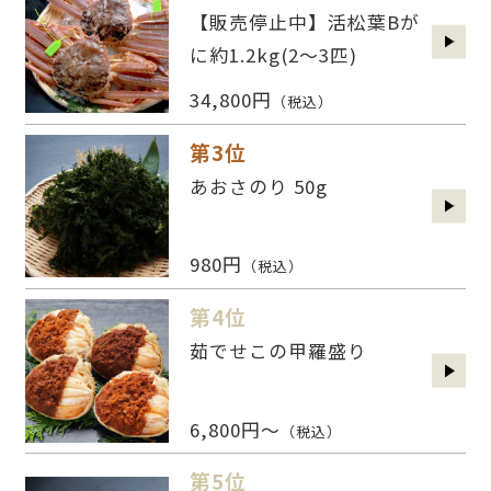
【販売停止中】活松葉Bが
に約1.2kg(2〜3匹)
34,800円
（税込）
第3位
あおさのり 50g
980円
（税込）
第4位
茹でせこの甲羅盛り
6,800円～
（税込）
第5位