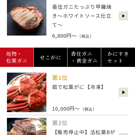
香住ガニたっぷり甲羅焼
き～ホワイトソース仕立
て～
6,800円～
（税込）
地物・
香住ガニ
かにすき
せこがに
松葉ガニ
・黄金ガニ
セット
第1位
茹で松葉がに【冷凍】
10,000円～
（税込）
第2位
【販売停止中】活松葉Bが