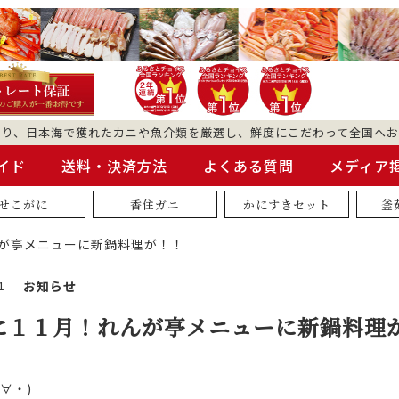
より、日本海で獲れたカニや魚介類を厳選し、鮮度にこだわって全国へお
イド
送料・決済方法
よくある質問
メディア
せこがに
香住ガニ
かにすきセット
釜
が亭メニューに新鍋料理が！！
1
お知らせ
に１１月！れんが亭メニューに新鍋料理
∀・)