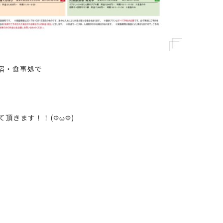
宿・食事処で
頂きます！！(ΦωΦ)