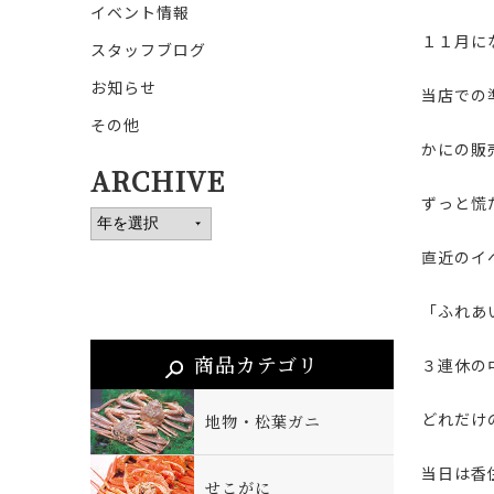
イベント情報
１１月に
スタッフブログ
お知らせ
当店での
その他
かにの販
ARCHIVE
ずっと慌
直近のイ
「ふれあ
商品カテゴリ
３連休の
どれだけ
地物・松葉ガニ
当日は香
せこがに