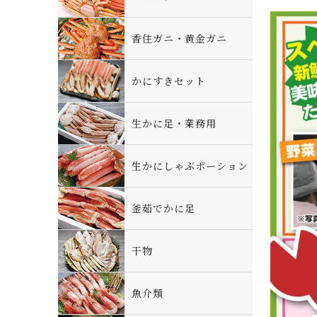
香住ガニ・黄金ガニ
かにすきセット
生かに足・業務用
生かにしゃぶポーション
釜茹でかに足
干物
魚介類