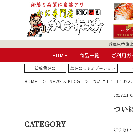
兵庫県香住
HOME
商品一覧
ご利用ガ
活松葉がに
生かにしゃぶポーション
HOME
NEWS & BLOG
ついに１１月！れん
2017.11.0
つい
CATEGORY
どうも(・