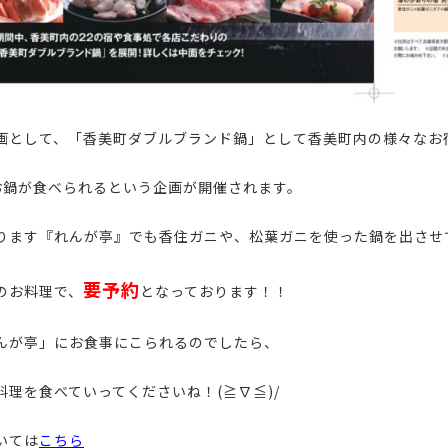
画として、「香美町ダブルブランド鍋」として香美町内の様々なお
お鍋が食べられるという企画が開催されます。
ります『れんが亭』でも香住ガニや、松葉ガニを使った鍋を出させて
要予約
のお料理で、
となっております！！
んが亭」にお食事にこられるのでしたら、
料理を食べていってくださいね！(≧∇≦)/
いては
こちら