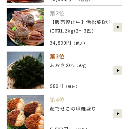
第2位
【販売停止中】活松葉Bが
に約1.2kg(2〜3匹)
34,800円
（税込）
第3位
あおさのり 50g
980円
（税込）
第4位
茹でせこの甲羅盛り