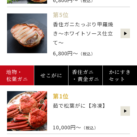
6,800円～
（税込）
第5位
香住ガニたっぷり甲羅焼
き～ホワイトソース仕立
て～
6,800円～
（税込）
地物・
香住ガニ
かにすき
せこがに
松葉ガニ
・黄金ガニ
セット
第1位
茹で松葉がに【冷凍】
10,000円～
（税込）