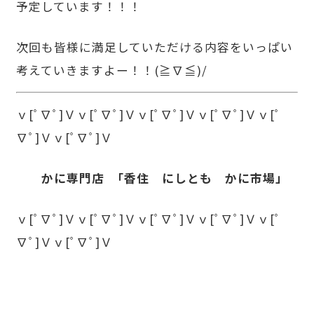
予定しています！！！
次回も皆様に満足していただける内容をいっぱい
考えていきますよー！！(≧∇≦)/
ｖ
[
ﾟ∇ﾟ
]
Ｖｖ
[
ﾟ∇ﾟ
]
Ｖｖ
[
ﾟ∇ﾟ
]
Ｖｖ
[
ﾟ∇ﾟ
]
Ｖｖ
[
ﾟ
∇ﾟ
]
Ｖｖ
[
ﾟ∇ﾟ
]
Ｖ
かに専門店
「香住 にしとも かに市場」
ｖ
[
ﾟ∇ﾟ
]
Ｖｖ
[
ﾟ∇ﾟ
]
Ｖｖ
[
ﾟ∇ﾟ
]
Ｖｖ
[
ﾟ∇ﾟ
]
Ｖｖ
[
ﾟ
∇ﾟ
]
Ｖｖ
[
ﾟ∇ﾟ
]
Ｖ