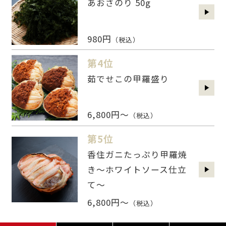
あおさのり 50g
980円
（税込）
第4位
茹でせこの甲羅盛り
6,800円～
（税込）
第5位
香住ガニたっぷり甲羅焼
き～ホワイトソース仕立
て～
6,800円～
（税込）