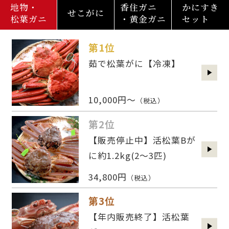
地物・
香住ガニ
かにすき
せこがに
松葉ガニ
・黄金ガニ
セット
第1位
茹で松葉がに【冷凍】
10,000円～
（税込）
第2位
【販売停止中】活松葉Bが
に約1.2kg(2〜3匹)
34,800円
（税込）
第3位
【年内販売終了】活松葉