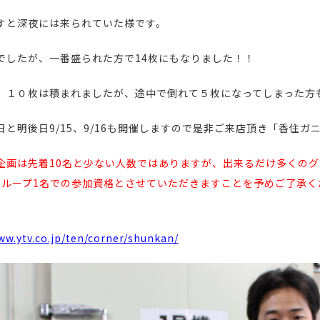
すと深夜には来られていた様です。
でしたが、一番盛られた方で14枚にもなりました！！
、１０枚は積まれましたが、途中で倒れて５枚になってしまった方も
日と明後日9/15、9/16も開催しますので是非ご来店頂き「香住
企画は先着10名と少ない人数ではありますが、出来るだけ多くの
グループ1名での参加資格とさせていただきますことを予めご了承
ww.ytv.co.jp/ten/corner/shunkan/