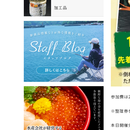
加工品
参加費は
※整理券
本日開催