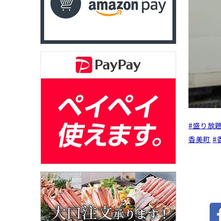
#
盛り放
香美町
#