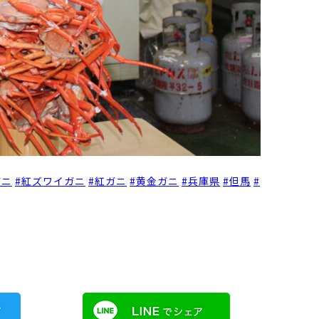
ガニ
#
紅ズワイガニ
#
紅ガニ
#
黄金ガニ
#
兵庫県
#
但馬
#