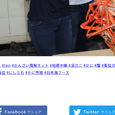
題
#
ten
#
かんさい情報ネット
#
旬感中継
#
活ガニ
#
かに
#
蟹
#
香住
香住
#
にしとも
#
かに市場
#
日本海フーズ