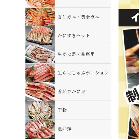
香住ガニ・黄金ガニ
かにすきセット
生かに足・業務用
生かにしゃぶポーション
釜茹でかに足
干物
魚介類