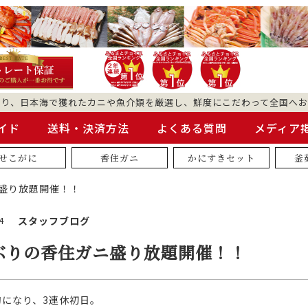
より、日本海で獲れたカニや魚介類を厳選し、鮮度にこだわって全国へお
イド
送料・決済方法
よくある質問
メディア
せこがに
香住ガニ
かにすきセット
釜
盛り放題開催！！
4
スタッフブログ
ぶりの香住ガニ盛り放題開催！！
旬になり、3連休初日。