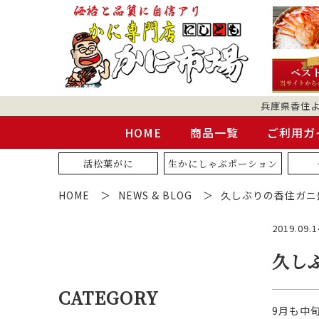
兵庫県香住
HOME
商品一覧
ご利用ガ
活松葉がに
生かにしゃぶポーション
HOME
NEWS & BLOG
久しぶりの香住ガニ
2019.09.1
久し
CATEGORY
9月も中