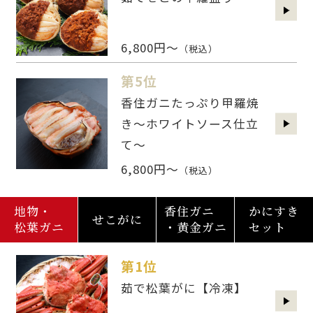
6,800円～
（税込）
第5位
香住ガニたっぷり甲羅焼
き～ホワイトソース仕立
て～
6,800円～
（税込）
地物・
香住ガニ
かにすき
せこがに
松葉ガニ
・黄金ガニ
セット
第1位
茹で松葉がに【冷凍】