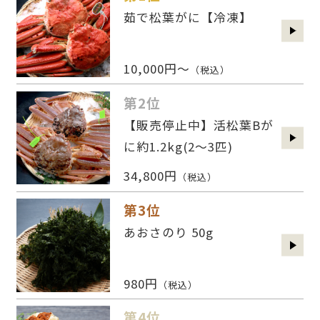
茹で松葉がに【冷凍】
10,000円～
（税込）
第2位
【販売停止中】活松葉Bが
に約1.2kg(2〜3匹)
34,800円
（税込）
第3位
あおさのり 50g
980円
（税込）
第4位