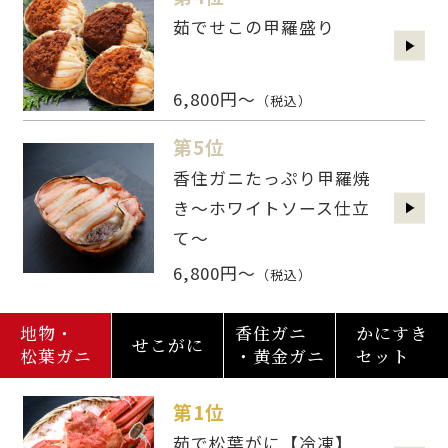
茹でせこの甲羅盛り
6,800円～
（税込）
第5位
香住ガニたっぷり甲羅焼
き～ホワイトソース仕立
て～
6,800円～
（税込）
地物・
香住ガニ
かにすき
せこがに
松葉ガニ
・黄金ガニ
セット
第1位
茹で松葉がに【冷凍】