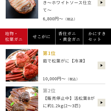
き～ホワイトソース仕立
て～
6,800円～
（税込）
地物・
香住ガニ
かにすき
せこがに
松葉ガニ
・黄金ガニ
セット
第1位
茹で松葉がに【冷凍】
10,000円～
（税込）
第2位
【販売停止中】活松葉Bが
に約1.2kg(2〜3匹)