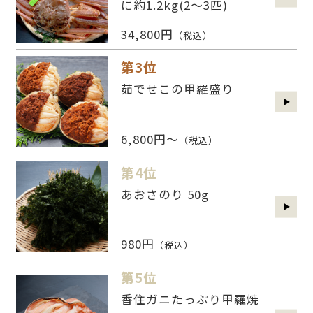
に約1.2kg(2〜3匹)
34,800円
（税込）
第3位
茹でせこの甲羅盛り
6,800円～
（税込）
第4位
あおさのり 50g
980円
（税込）
第5位
香住ガニたっぷり甲羅焼