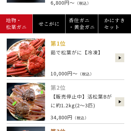
6,800円～
（税込）
地物・
香住ガニ
かにすき
せこがに
松葉ガニ
・黄金ガニ
セット
第1位
茹で松葉がに【冷凍】
10,000円～
（税込）
第2位
【販売停止中】活松葉Bが
に約1.2kg(2〜3匹)
34,800円
（税込）