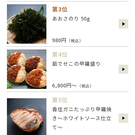
第3位
あおさのり 50g
980円
（税込）
第4位
茹でせこの甲羅盛り
6,800円～
（税込）
第5位
香住ガニたっぷり甲羅焼
き～ホワイトソース仕立
て～