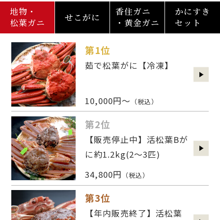
地物・
香住ガニ
かにすき
せこがに
松葉ガニ
・黄金ガニ
セット
第1位
茹で松葉がに【冷凍】
10,000円～
（税込）
第2位
【販売停止中】活松葉Bが
に約1.2kg(2〜3匹)
34,800円
（税込）
第3位
【年内販売終了】活松葉