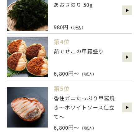
あおさのり 50g
980円
（税込）
第4位
茹でせこの甲羅盛り
6,800円～
（税込）
第5位
香住ガニたっぷり甲羅焼
き～ホワイトソース仕立
て～
6,800円～
（税込）