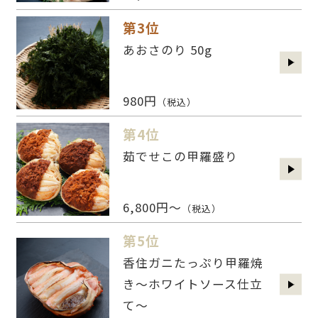
第3位
あおさのり 50g
980円
（税込）
第4位
茹でせこの甲羅盛り
6,800円～
（税込）
第5位
香住ガニたっぷり甲羅焼
き～ホワイトソース仕立
て～