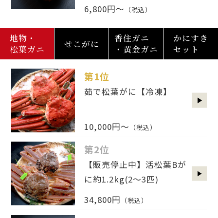
6,800円～
（税込）
地物・
香住ガニ
かにすき
せこがに
松葉ガニ
・黄金ガニ
セット
第1位
茹で松葉がに【冷凍】
10,000円～
（税込）
第2位
【販売停止中】活松葉Bが
に約1.2kg(2〜3匹)
34,800円
（税込）