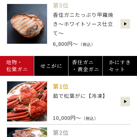
第5位
香住ガニたっぷり甲羅焼
き～ホワイトソース仕立
て～
6,800円～
（税込）
地物・
香住ガニ
かにすき
せこがに
松葉ガニ
・黄金ガニ
セット
第1位
茹で松葉がに【冷凍】
10,000円～
（税込）
第2位