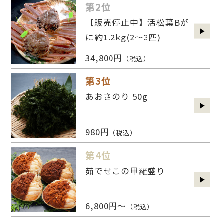
第2位
【販売停止中】活松葉Bが
に約1.2kg(2〜3匹)
34,800円
（税込）
第3位
あおさのり 50g
980円
（税込）
第4位
茹でせこの甲羅盛り
6,800円～
（税込）