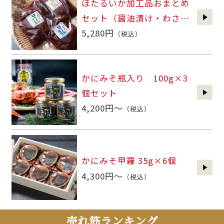
ほたるいか加工品おまとめ
セット（醤油漬け・わさび
漬け・しょうが漬け）
5,280円
（税込）
かにみそ瓶入り 100g×3
個セット
4,200円～
（税込）
かにみそ甲羅 35g×6個
4,300円～
（税込）
売れ筋ランキング