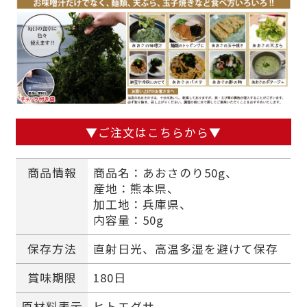
▼ご注文はこちらから▼
商品情報
商品名：あおさのり50g、
産地：熊本県、
加工地：兵庫県、
内容量：50g
保存方法
直射日光、高温多湿を避けて保存
賞味期限
180日
原材料表示
ヒトエグサ