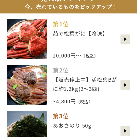
今、売れているものをピックアップ！
第1位
茹で松葉がに【冷凍】
10,000円～
（税込）
第2位
【販売停止中】活松葉Bが
に約1.2kg(2〜3匹)
34,800円
（税込）
第3位
あおさのり 50g