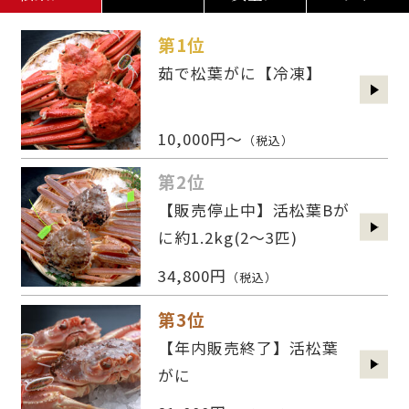
第1位
茹で松葉がに【冷凍】
10,000円～
（税込）
第2位
【販売停止中】活松葉Bが
に約1.2kg(2〜3匹)
34,800円
（税込）
第3位
【年内販売終了】活松葉
がに