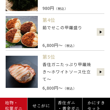
980円
（税込）
第4位
茹でせこの甲羅盛り
6,800円～
（税込）
第5位
香住ガニたっぷり甲羅焼
き～ホワイトソース仕立
て～
6,800円～
（税込）
地物・
香住ガニ
かにすき
せこがに
松葉ガニ
・黄金ガニ
セット