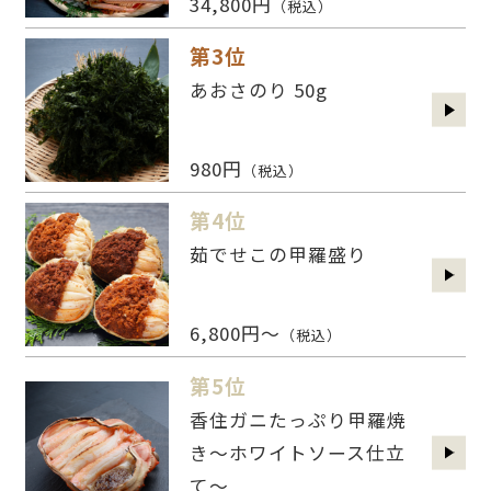
34,800円
（税込）
第3位
あおさのり 50g
980円
（税込）
第4位
茹でせこの甲羅盛り
6,800円～
（税込）
第5位
香住ガニたっぷり甲羅焼
き～ホワイトソース仕立
て～