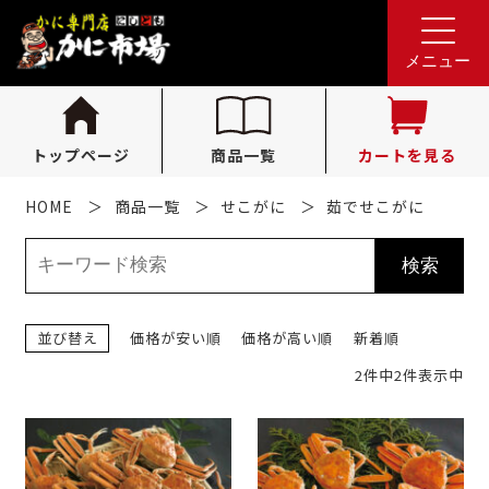
れんが亭へのお問い合わせ
0796-36-1341
tel.
メニュー
（受付時間 10:00〜16:00）
トップページ
商品一覧
カートを見る
HOME
商品一覧
せこがに
茹でせこがに
並び替え
価格が安い順
価格が高い順
新着順
2件中2件表示中