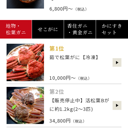
6,800円～
（税込）
地物・
香住ガニ
かにすき
せこがに
松葉ガニ
・黄金ガニ
セット
第1位
茹で松葉がに【冷凍】
10,000円～
（税込）
第2位
【販売停止中】活松葉Bが
に約1.2kg(2〜3匹)
34,800円
（税込）